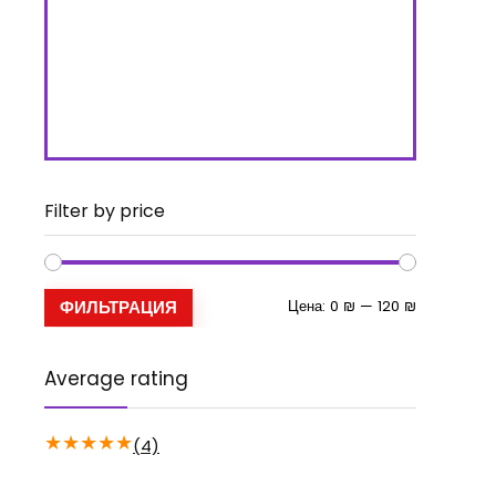
с
7
Поторопитесь
2
закончится.
0
2
Filter by price
Минимальн
Максималь
Цена:
0 ₪
—
120 ₪
ФИЛЬТРАЦИЯ
цена
цена
Average rating
★
★
★
★
★
(4)