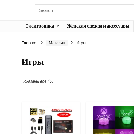
Электроника
Женская одежда и аксесуары
Главная
Магазин
Игры
Игры
Сортировка:
Показаны все (5)
по
популярности
Featured!
- 38%
- 47%