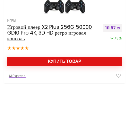
ИГРЫ
Игровой плеер X2 Plus 256G 50000
Первоначал
Теку
111.97
₪
GD10 Pro 4K, 3D HD ретро игровая
консоль
73%
★
★
★
★
★
КУПИТЬ ТОВАР
AliExpress