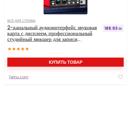
ВСЕ ДЛЯ СТРИМА
2-канальный аудиоинтерфейс звуковая
188.93
₪
карта с дисплеем, профессиональный
студийный микшер для записи
электрогитары на месте, 24 бит/196
★
★
★
★
★
кГц для записи музыки, XLR-интерфейс
с 48 фантомным питанием, аудиобокс
для ПК/Win/стриминга
КУПИТЬ ТОВАР
Temu.com