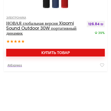
ЭЛЕКТРОНИКА
НОВАЯ глобальная версия Xiaomi
Первоначальн
Теку
126.84
₪
Sound Outdoor 30W портативный
динамик
39%
★
★
★
★
★
КУПИТЬ ТОВАР
AliExpress