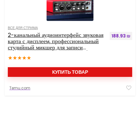
ВСЕ ДЛЯ СТРИМА
2-канальный аудиоинтерфейс звуковая
188.93
₪
карта с дисплеем, профессиональный
студийный микшер для записи
электрогитары на месте, 24 бит/196
★
★
★
★
★
кГц для записи музыки, XLR-интерфейс
с 48 фантомным питанием, аудиобокс
для ПК/Win/стриминга
КУПИТЬ ТОВАР
Temu.com