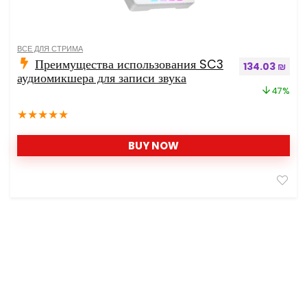
ВСЕ ДЛЯ СТРИМА
Преимущества использования SC3
Первоначальн
Теку
134.03
₪
аудиомикшера для записи звука
47%
★
★
★
★
★
BUY NOW