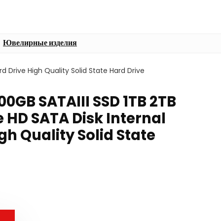
Ювелирные изделия
rd Drive High Quality Solid State Hard Drive
00GB SATAIII SSD 1TB 2TB
e HD SATA Disk Internal
gh Quality Solid State
ервоначальная
екущая
ена
ена:
оставляла
40.26 ₪.