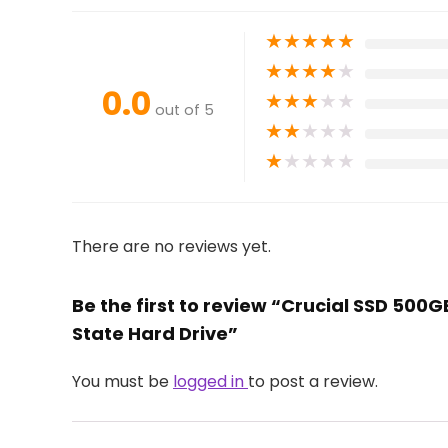
★
★
★
★
★
★
★
★
★
★
0.0
★
★
★
★
★
out of 5
★
★
★
★
★
★
★
★
★
★
There are no reviews yet.
Be the first to review “Crucial SSD 500G
State Hard Drive”
You must be
logged in
to post a review.