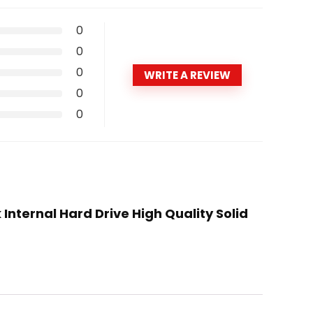
0
0
0
WRITE A REVIEW
0
0
 Internal Hard Drive High Quality Solid