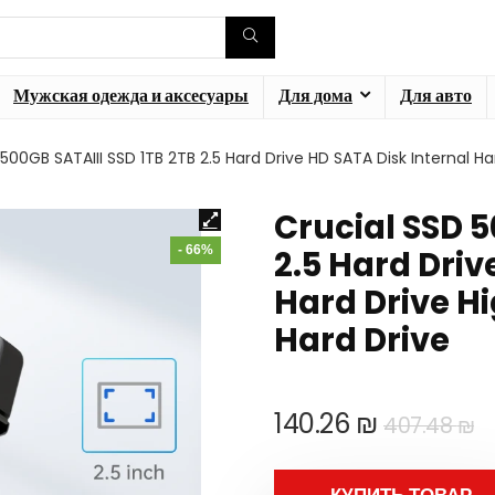
Мужская одежда и аксесуары
Для дома
Для авто
500GB SATAIII SSD 1TB 2TB 2.5 Hard Drive HD SATA Disk Internal Ha
Crucial SSD 5
- 66%
2.5 Hard Driv
Hard Drive Hi
Hard Drive
П
Т
140.26
₪
407.48
₪
ц
ц
с
1